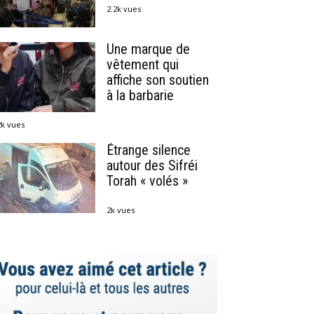
2.2k vues
Une marque de
vêtement qui
affiche son soutien
à la barbarie
2k vues
Étrange silence
autour des Sifréi
Torah « volés »
2k vues