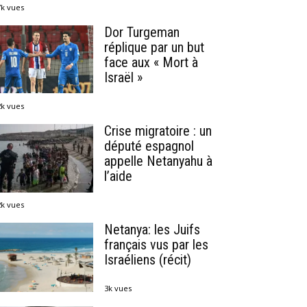
7k vues
Dor Turgeman
réplique par un but
face aux « Mort à
Israël »
2k vues
Crise migratoire : un
député espagnol
appelle Netanyahu à
l’aide
2k vues
Netanya: les Juifs
français vus par les
Israéliens (récit)
3k vues