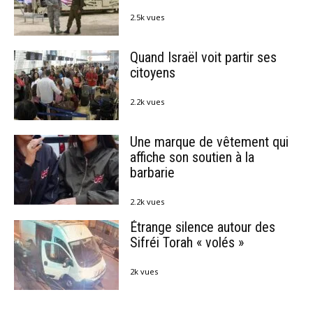
2.5k vues
Quand Israël voit partir ses
citoyens
2.2k vues
Une marque de vêtement qui
affiche son soutien à la
barbarie
2.2k vues
Étrange silence autour des
Sifréi Torah « volés »
2k vues