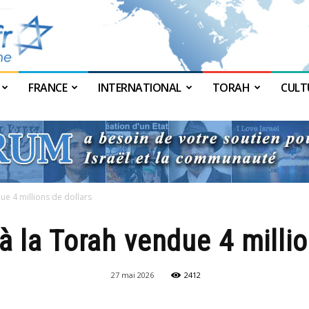
FRANCE
INTERNATIONAL
TORAH
CULT
JForum
e 4 millions de dollars
 la Torah vendue 4 millio
27 mai 2026
2412