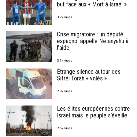
but face aux « Mort à Israël »
3.2k vues
Crise migratoire : un député
espagnol appelle Netanyahu à
l’aide
3.1k vues
Étrange silence autour des
Sifréi Torah « volés »
2.8k vues
Les élites européennes contre
Israël mais le peuple s’éveille
2.6k vues