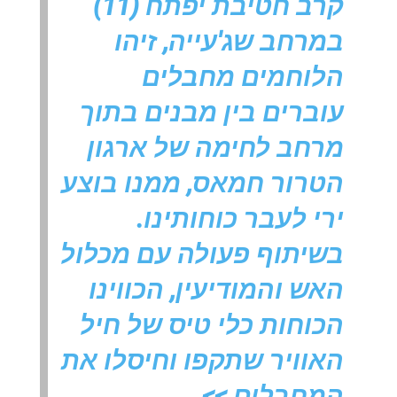
קרב חטיבת יפתח (11)
במרחב שג'עייה, זיהו
הלוחמים מחבלים
עוברים בין מבנים בתוך
מרחב לחימה של ארגון
הטרור חמאס, ממנו בוצע
ירי לעבר כוחותינו.
בשיתוף פעולה עם מכלול
האש והמודיעין, הכווינו
הכוחות כלי טיס של חיל
האוויר שתקפו וחיסלו את
המחבלים >>