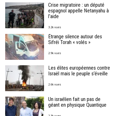
Crise migratoire : un député
espagnol appelle Netanyahu à
l’aide
3.2k vues
Étrange silence autour des
Sifréi Torah « volés »
2.9k vues
Les élites européennes contre
Israël mais le peuple s’éveille
2.6k vues
Un israélien fait un pas de
géant en physique Quantique
2.3k vues