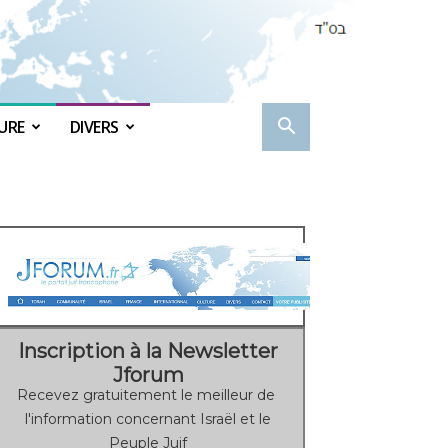
URE
DIVERS
Inscription à la Newsletter
Jforum
Recevez gratuitement le meilleur de
l'information concernant Israël et le
Peuple Juif