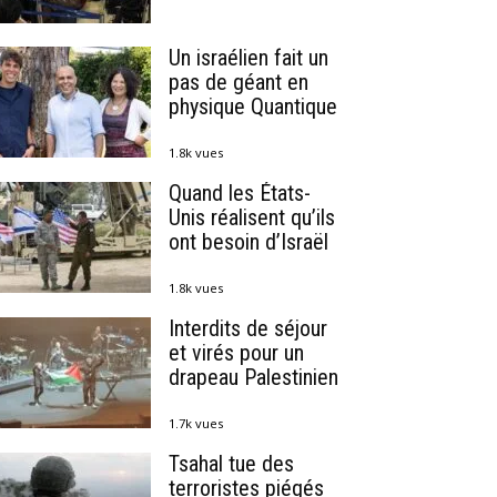
Un israélien fait un
pas de géant en
physique Quantique
1.8k vues
Quand les États-
Unis réalisent qu’ils
ont besoin d’Israël
1.8k vues
Interdits de séjour
et virés pour un
drapeau Palestinien
1.7k vues
Tsahal tue des
terroristes piégés