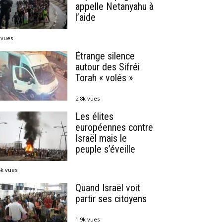
appelle Netanyahu à
l’aide
 vues
Étrange silence
autour des Sifréi
Torah « volés »
2.8k vues
Les élites
européennes contre
Israël mais le
peuple s’éveille
5k vues
Quand Israël voit
partir ses citoyens
1.9k vues