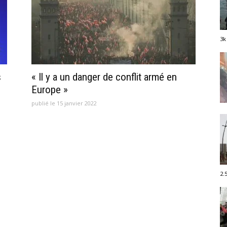
3k
s
« Il y a un danger de conflit armé en
Europe »
publié le 15 janvier 2022
2.