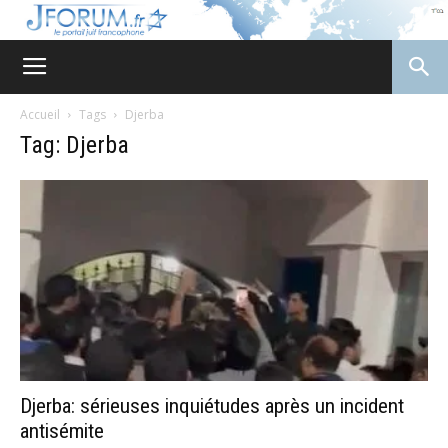
JForum
Accueil
Tags
Djerba
Tag: Djerba
Djerba: sérieuses inquiétudes après un incident
antisémite