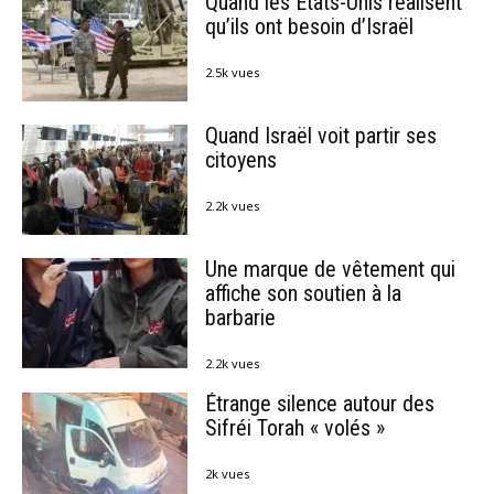
Quand les États-Unis réalisent
qu’ils ont besoin d’Israël
2.5k vues
Quand Israël voit partir ses
citoyens
2.2k vues
Une marque de vêtement qui
affiche son soutien à la
barbarie
2.2k vues
Étrange silence autour des
Sifréi Torah « volés »
2k vues