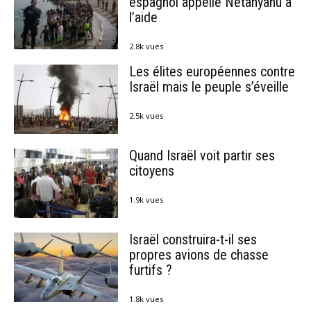
espagnol appelle Netanyahu à
l’aide
2.8k vues
Les élites européennes contre
Israël mais le peuple s’éveille
2.5k vues
Quand Israël voit partir ses
citoyens
1.9k vues
Israël construira-t-il ses
propres avions de chasse
furtifs ?
1.8k vues