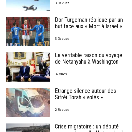
3.8k vues
Dor Turgeman réplique par un
but face aux « Mort à Israël »
3.2k vues
La véritable raison du voyage
de Netanyahu à Washington
3k vues
Étrange silence autour des
Sifréi Torah « volés »
2.8k vues
Crise migratoire : un député