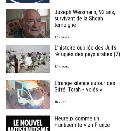
Joseph Weismann, 92 ans,
survivant de la Shoah
témoigne
1.1k vues
L’histoire oubliée des Juifs
réfugiés des pays arabes (2)
1.1k vues
Étrange silence autour des
Sifréi Torah « volés »
1k vues
Heureux comme un
« antisémite » en France