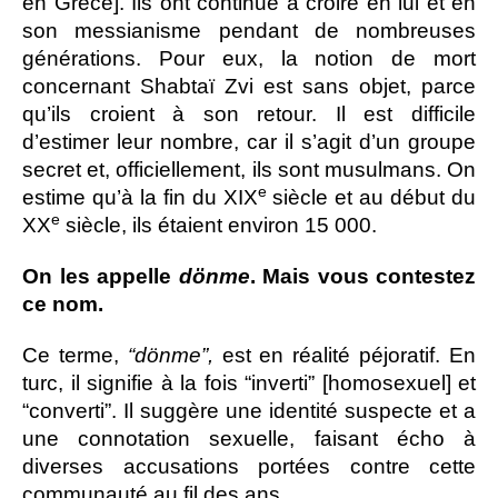
en Grèce]. Ils ont continué à croire en lui et en
son messianisme pendant de nombreuses
générations. Pour eux, la notion de mort
concernant Shabtaï Zvi est sans objet, parce
qu’ils croient à son retour. Il est difficile
d’estimer leur nombre, car il s’agit d’un groupe
secret et, officiellement, ils sont musulmans. On
e
estime qu’à la fin du XIX
siècle et au début du
e
XX
siècle, ils étaient environ 15 000.
On les appelle
dönme
. Mais vous contestez
ce nom.
Ce terme,
“dönme”,
est en réalité péjoratif. En
turc, il signifie à la fois “inverti” [homosexuel] et
“converti”. Il suggère une identité suspecte et a
une connotation sexuelle, faisant écho à
diverses accusations portées contre cette
communauté au fil des ans.