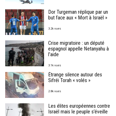
Dor Turgeman réplique par un
but face aux « Mort à Israël »
3.2k vues
Crise migratoire : un député
espagnol appelle Netanyahu à
l’aide
3.1k vues
Étrange silence autour des
Sifréi Torah « volés »
2.8k vues
Les élites européennes contre
Israël mais le peuple s’éveille