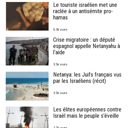
Le touriste israélien met une
raclée à un antisémite pro-
hamas
6.3k vues
Crise migratoire : un député
espagnol appelle Netanyahu à
l’aide
3.5k vues
Netanya: les Juifs français vus
par les Israéliens (récit)
3.5k vues
Les élites européennes contre
Israël mais le peuple s’éveille
2.7k vues