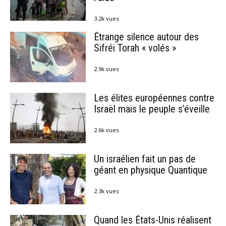
3.2k vues
Étrange silence autour des
Sifréi Torah « volés »
2.9k vues
Les élites européennes contre
Israël mais le peuple s’éveille
2.6k vues
Un israélien fait un pas de
géant en physique Quantique
2.3k vues
Quand les États-Unis réalisent