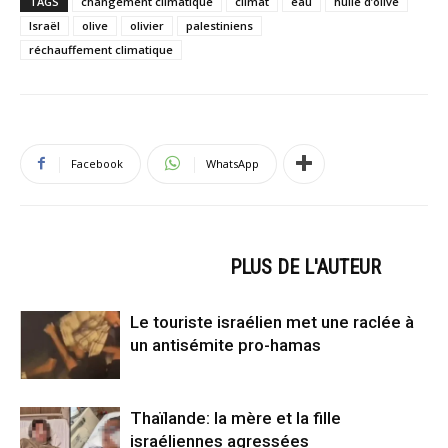
TAGS
changement climatique
climat
eau
huile d’olive
Israël
olive
olivier
palestiniens
réchauffement climatique
Facebook
WhatsApp
ARTICLES CONNEXES
PLUS DE L'AUTEUR
Le touriste israélien met une raclée à
un antisémite pro-hamas
Thaïlande: la mère et la fille
israéliennes agressées