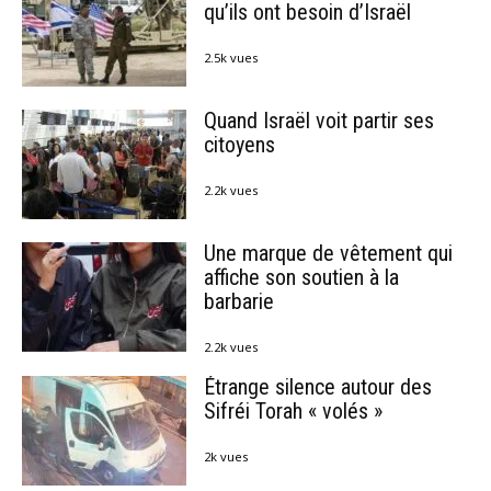
qu’ils ont besoin d’Israël
2.5k vues
Quand Israël voit partir ses
citoyens
2.2k vues
Une marque de vêtement qui
affiche son soutien à la
barbarie
2.2k vues
Étrange silence autour des
Sifréi Torah « volés »
2k vues