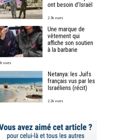
ont besoin d’Israël
2.3k vues
Une marque de
vêtement qui
affiche son soutien
à la barbarie
2k vues
Netanya: les Juifs
français vus par les
Israéliens (récit)
2.2k vues