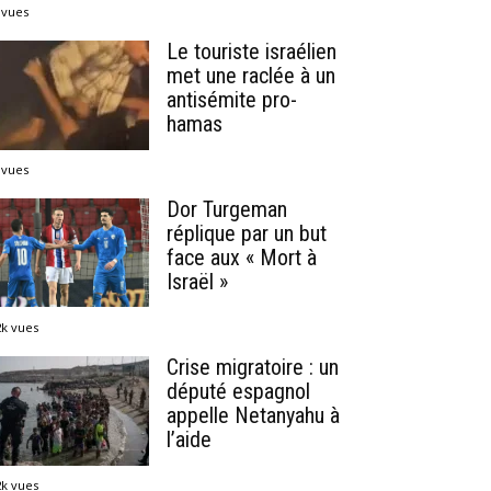
 vues
Le touriste israélien
met une raclée à un
antisémite pro-
hamas
 vues
Dor Turgeman
réplique par un but
face aux « Mort à
Israël »
2k vues
Crise migratoire : un
député espagnol
appelle Netanyahu à
l’aide
2k vues