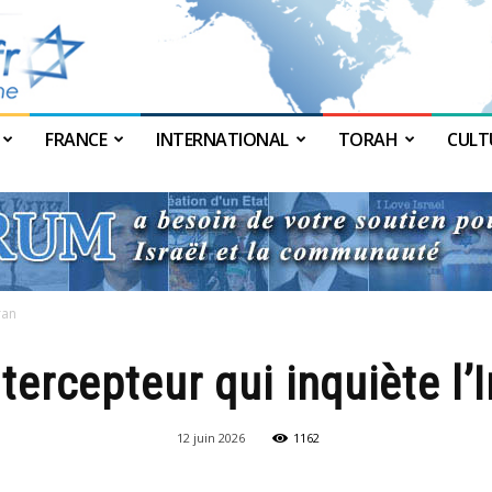
FRANCE
INTERNATIONAL
TORAH
CULT
JForum
ran
ntercepteur qui inquiète l’
12 juin 2026
1162