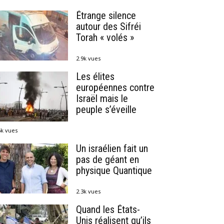
Étrange silence
autour des Sifréi
Torah « volés »
2.9k vues
Les élites
européennes contre
Israël mais le
peuple s’éveille
6k vues
Un israélien fait un
pas de géant en
physique Quantique
2.3k vues
Quand les États-
Unis réalisent qu’ils