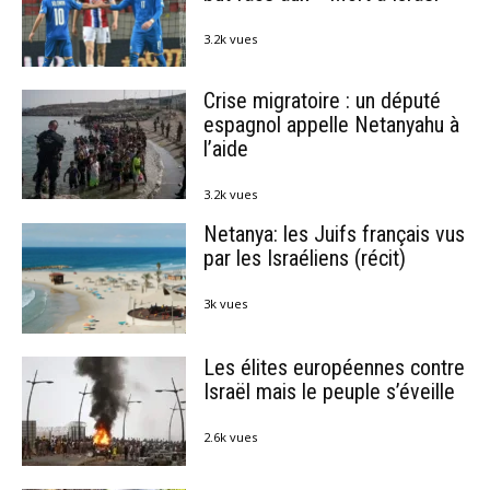
3.2k vues
Crise migratoire : un député
espagnol appelle Netanyahu à
l’aide
3.2k vues
Netanya: les Juifs français vus
par les Israéliens (récit)
3k vues
Les élites européennes contre
Israël mais le peuple s’éveille
2.6k vues