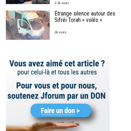
2.2k vues
Étrange silence autour des
Sifréi Torah « volés »
2k vues