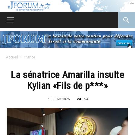
JForum
Accueil
France
La sénatrice Amarilla insulte
Kylian «Fils de p***»
10 juillet 2026
794