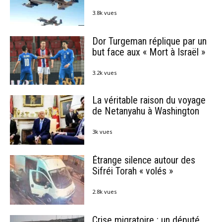
3.8k vues
Dor Turgeman réplique par un
but face aux « Mort à Israël »
3.2k vues
La véritable raison du voyage
de Netanyahu à Washington
3k vues
Étrange silence autour des
Sifréi Torah « volés »
2.8k vues
Crise migratoire : un député