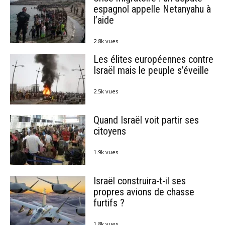
espagnol appelle Netanyahu à
l’aide
2.8k vues
Les élites européennes contre
Israël mais le peuple s’éveille
2.5k vues
Quand Israël voit partir ses
citoyens
1.9k vues
Israël construira-t-il ses
propres avions de chasse
furtifs ?
1.8k vues