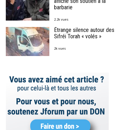
affiche son soutien à la
barbarie
2.2k vues
Étrange silence autour des
Sifréi Torah « volés »
2k vues