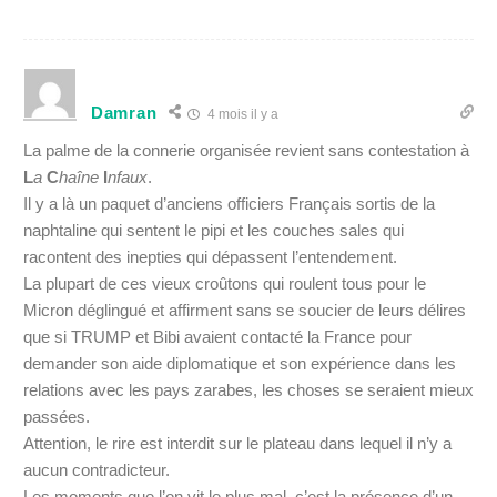
Damran
4 mois il y a
La palme de la connerie organisée revient sans contestation à
L
a
C
haîne
I
nfaux
.
Il y a là un paquet d’anciens officiers Français sortis de la
naphtaline qui sentent le pipi et les couches sales qui
racontent des inepties qui dépassent l’entendement.
La plupart de ces vieux croûtons qui roulent tous pour le
Micron déglingué et affirment sans se soucier de leurs délires
que si TRUMP et Bibi avaient contacté la France pour
demander son aide diplomatique et son expérience dans les
relations avec les pays zarabes, les choses se seraient mieux
passées.
Attention, le rire est interdit sur le plateau dans lequel il n’y a
aucun contradicteur.
Les moments que l’on vit le plus mal, c’est la présence d’un