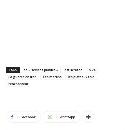
TAGS
de « sévices publics »
est scrutée
h 24
La guerre en Iran
Les merlins
les plateaux télé
l’enchanteur
Facebook
WhatsApp