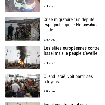
2.8k vues
Crise migratoire : un député
espagnol appelle Netanyahu à
l’aide
2.7k vues
Les élites européennes contre
Israël mais le peuple s’éveille
2.5k vues
Quand Israël voit partir ses
citoyens
1.9k vues
Israël construira-t-il ses