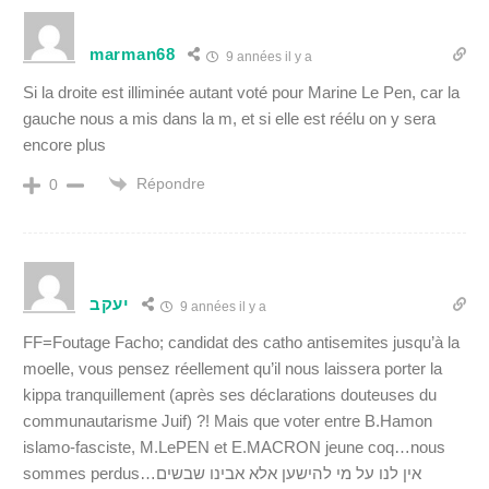
marman68
9 années il y a
Si la droite est illiminée autant voté pour Marine Le Pen, car la
gauche nous a mis dans la m, et si elle est réélu on y sera
encore plus
Répondre
0
יעקב
9 années il y a
FF=Foutage Facho; candidat des catho antisemites jusqu’à la
moelle, vous pensez réellement qu’il nous laissera porter la
kippa tranquillement (après ses déclarations douteuses du
communautarisme Juif) ?! Mais que voter entre B.Hamon
islamo-fasciste, M.LePEN et E.MACRON jeune coq…nous
sommes perdus…אין לנו על מי להישען אלא אבינו שבשים