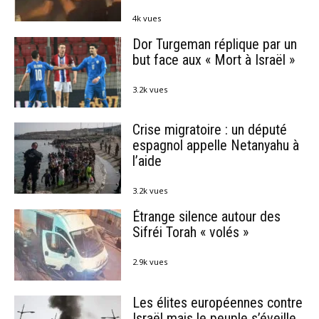
4k vues
Dor Turgeman réplique par un
but face aux « Mort à Israël »
3.2k vues
Crise migratoire : un député
espagnol appelle Netanyahu à
l’aide
3.2k vues
Étrange silence autour des
Sifréi Torah « volés »
2.9k vues
Les élites européennes contre
Israël mais le peuple s’éveille