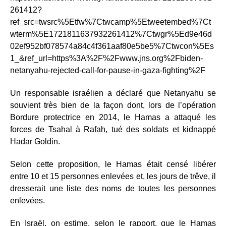
261412?
ref_src=twsrc%5Etfw%7Ctwcamp%5Etweetembed%7Ct
wterm%5E1721811637932261412%7Ctwgr%5Ed9e46d
02ef952bf078574a84c4f361aaf80e5be5%7Ctwcon%5Es
1_&ref_url=https%3A%2F%2Fwww.jns.org%2Fbiden-
netanyahu-rejected-call-for-pause-in-gaza-fighting%2F
Un responsable israélien a déclaré que Netanyahu se
souvient très bien de la façon dont, lors de l’opération
Bordure protectrice en 2014, le Hamas a attaqué les
forces de Tsahal à Rafah, tué des soldats et kidnappé
Hadar Goldin.
Selon cette proposition, le Hamas était censé libérer
entre 10 et 15 personnes enlevées et, les jours de trêve, il
dresserait une liste des noms de toutes les personnes
enlevées.
En Israël, on estime, selon le rapport, que le Hamas