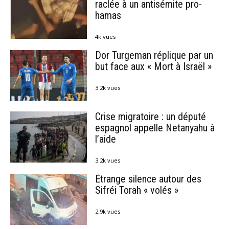
raclée à un antisémite pro-
hamas
4k vues
Dor Turgeman réplique par un
but face aux « Mort à Israël »
3.2k vues
Crise migratoire : un député
espagnol appelle Netanyahu à
l’aide
3.2k vues
Étrange silence autour des
Sifréi Torah « volés »
2.9k vues