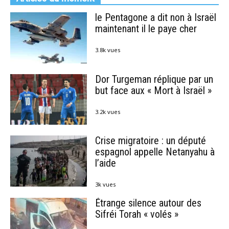
le Pentagone a dit non à Israël
maintenant il le paye cher
3.8k vues
Dor Turgeman réplique par un
but face aux « Mort à Israël »
3.2k vues
Crise migratoire : un député
espagnol appelle Netanyahu à
l’aide
3k vues
Étrange silence autour des
Sifréi Torah « volés »