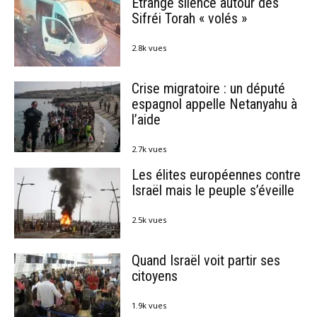
Étrange silence autour des
Sifréi Torah « volés »
2.8k vues
Crise migratoire : un député
espagnol appelle Netanyahu à
l’aide
2.7k vues
Les élites européennes contre
Israël mais le peuple s’éveille
2.5k vues
Quand Israël voit partir ses
citoyens
1.9k vues