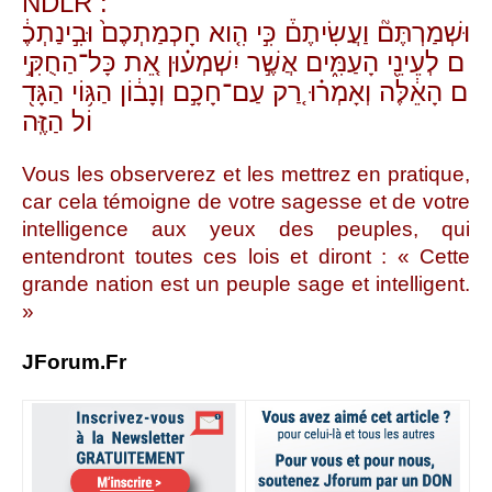
NDLR :
וּשְׁמַרְתֶּם֘
וַעֲשִׂיתֶם֒
כִּ֣י
הִ֤וא
חָכְמַתְכֶם֙
וּבִ֣ינַתְכֶ֔
ם
לְעֵינֵ֖י
הָעַמִּ֑ים
אֲשֶׁ֣ר
יִשְׁמְע֗וּן
אֵ֚ת
כָּל
־
הַחֻקִּ֣י
ם
הָאֵ֔לֶּה
וְאָמְר֗וּ
רַ֚ק
עַם
־
חָכָ֣ם
וְנָב֔וֹן
הַגּ֥וֹי
הַגָּד֖
וֹל
הַזֶּֽה
Vous les observerez et les mettrez en pratique,
car cela témoigne de votre sagesse et de votre
intelligence aux yeux des peuples, qui
entendront toutes ces lois et diront : « Cette
grande nation est un peuple sage et intelligent.
»
JForum.Fr