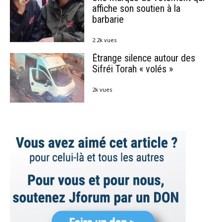
affiche son soutien à la
barbarie
2.2k vues
Étrange silence autour des
Sifréi Torah « volés »
2k vues