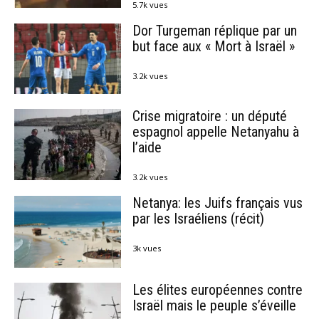
5.7k vues
Dor Turgeman réplique par un
but face aux « Mort à Israël »
3.2k vues
Crise migratoire : un député
espagnol appelle Netanyahu à
l’aide
3.2k vues
Netanya: les Juifs français vus
par les Israéliens (récit)
3k vues
Les élites européennes contre
Israël mais le peuple s’éveille