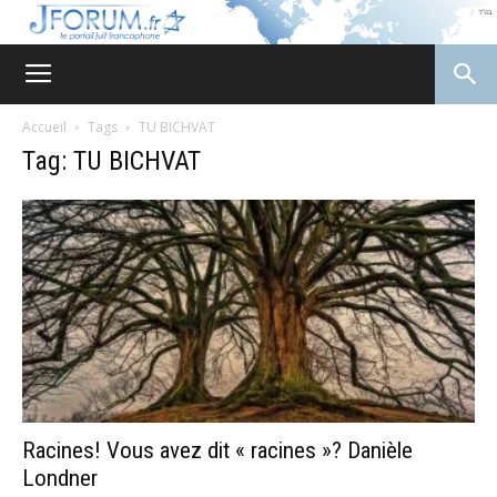
JForum
Accueil
Tags
TU BICHVAT
Tag: TU BICHVAT
Racines! Vous avez dit « racines »? Danièle
Londner