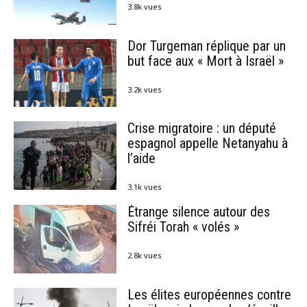
3.8k vues
Dor Turgeman réplique par un
but face aux « Mort à Israël »
3.2k vues
Crise migratoire : un député
espagnol appelle Netanyahu à
l’aide
3.1k vues
Étrange silence autour des
Sifréi Torah « volés »
2.8k vues
Les élites européennes contre