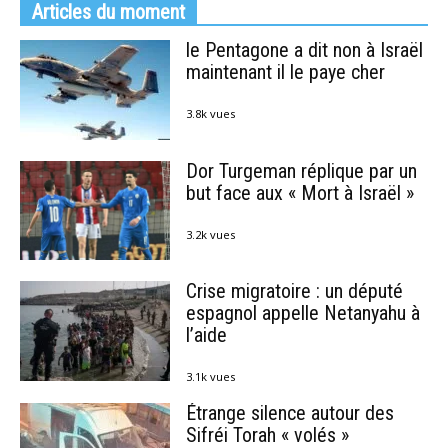
Articles du moment
le Pentagone a dit non à Israël
maintenant il le paye cher
3.8k vues
Dor Turgeman réplique par un
but face aux « Mort à Israël »
3.2k vues
Crise migratoire : un député
espagnol appelle Netanyahu à
l’aide
3.1k vues
Étrange silence autour des
Sifréi Torah « volés »