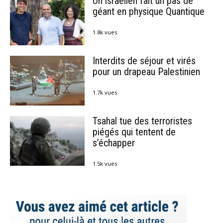
Un israélien fait un pas de
géant en physique Quantique
1.8k vues
Interdits de séjour et virés
pour un drapeau Palestinien
1.7k vues
Tsahal tue des terroristes
piégés qui tentent de
s’échapper
1.5k vues