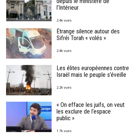
depuis le ministère de
l’Intérieur
2.4k vues
Étrange silence autour des
Sifréi Torah « volés »
2.4k vues
Les élites européennes contre
Israël mais le peuple s’éveille
2.2k vues
« On efface les juifs, on veut
les exclure de l’espace
public »
1.7k vues