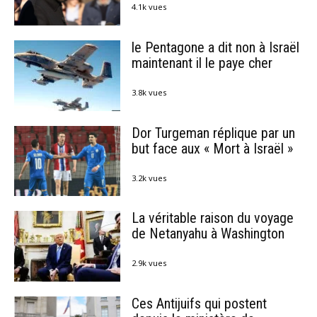
4.1k vues
le Pentagone a dit non à Israël
maintenant il le paye cher
3.8k vues
Dor Turgeman réplique par un
but face aux « Mort à Israël »
3.2k vues
La véritable raison du voyage
de Netanyahu à Washington
2.9k vues
Ces Antijuifs qui postent