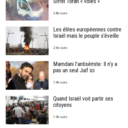
Sifréi Torah « volés »
2.8k vues
Les élites européennes contre
Israël mais le peuple s’éveille
2.5k vues
Mamdani l’antisémite: Il n’y a
pas un seul Juif ici
1.9k vues
Quand Israël voit partir ses
citoyens
1.9k vues