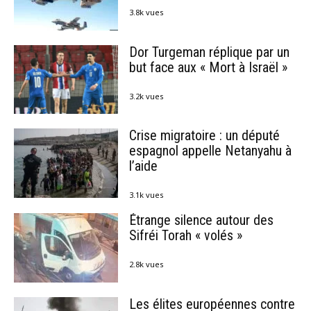
3.8k vues
Dor Turgeman réplique par un
but face aux « Mort à Israël »
3.2k vues
Crise migratoire : un député
espagnol appelle Netanyahu à
l’aide
3.1k vues
Étrange silence autour des
Sifréi Torah « volés »
2.8k vues
Les élites européennes contre