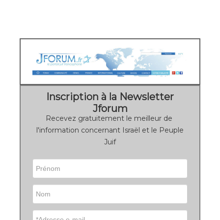
Inscription à la Newsletter
Jforum
Recevez gratuitement le meilleur de
l'information concernant Israël et le Peuple
Juif