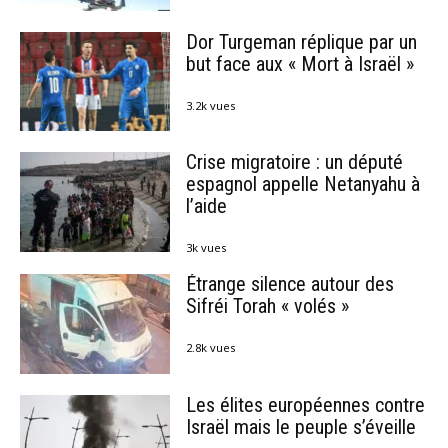
Dor Turgeman réplique par un
but face aux « Mort à Israël »
3.2k vues
Crise migratoire : un député
espagnol appelle Netanyahu à
l’aide
3k vues
Étrange silence autour des
Sifréi Torah « volés »
2.8k vues
Les élites européennes contre
Israël mais le peuple s’éveille