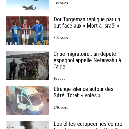
3.8k vues
Dor Turgeman réplique par un
but face aux « Mort à Israël »
3.2k vues
Crise migratoire : un député
espagnol appelle Netanyahu à
l’aide
3k vues
Étrange silence autour des
Sifréi Torah « volés »
2.8k vues
Les élites européennes contre