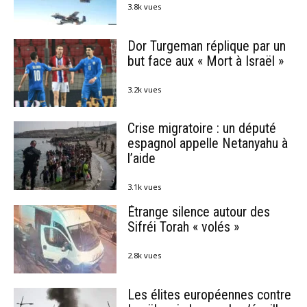
3.8k vues
Dor Turgeman réplique par un
but face aux « Mort à Israël »
3.2k vues
Crise migratoire : un député
espagnol appelle Netanyahu à
l’aide
3.1k vues
Étrange silence autour des
Sifréi Torah « volés »
2.8k vues
Les élites européennes contre