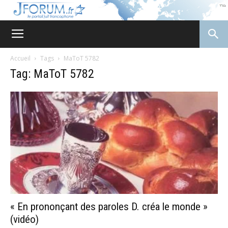
JForum
Accueil
Tags
MaToT 5782
Tag: MaToT 5782
« En prononçant des paroles D. créa le monde »
(vidéo)