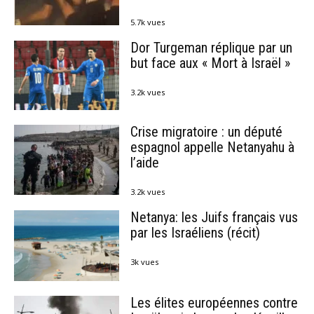
5.7k vues
Dor Turgeman réplique par un
but face aux « Mort à Israël »
3.2k vues
Crise migratoire : un député
espagnol appelle Netanyahu à
l’aide
3.2k vues
Netanya: les Juifs français vus
par les Israéliens (récit)
3k vues
Les élites européennes contre