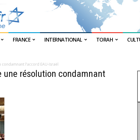
FRANCE
INTERNATIONAL
TORAH
CULT
JForum
on condamnant l’accord EAU-Israël
te une résolution condamnant