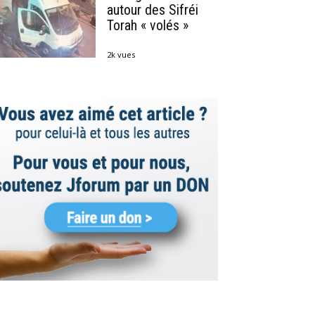
autour des Sifréi
Torah « volés »
2k vues