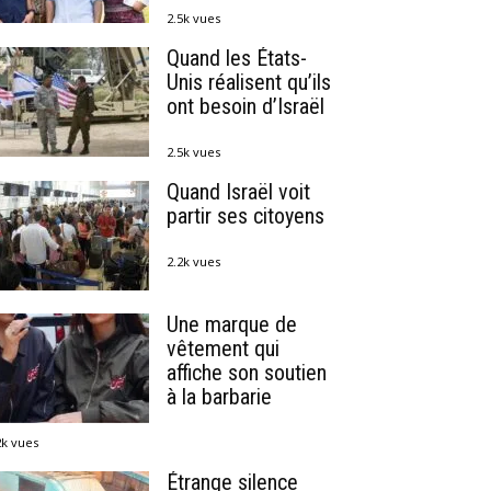
2.5k vues
Quand les États-
Unis réalisent qu’ils
ont besoin d’Israël
2.5k vues
Quand Israël voit
partir ses citoyens
2.2k vues
Une marque de
vêtement qui
affiche son soutien
à la barbarie
2k vues
Étrange silence