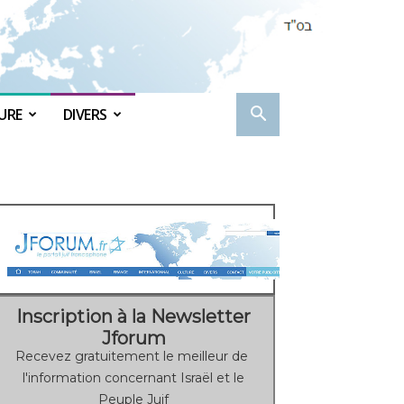
URE
DIVERS
Inscription à la Newsletter
Jforum
Recevez gratuitement le meilleur de
l'information concernant Israël et le
Peuple Juif