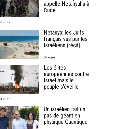
appelle Netanyahu à
l’aide
2k vues
Netanya: les Juifs
français vus par les
Israéliens (récit)
3k vues
Les élites
européennes contre
Israël mais le
peuple s’éveille
6k vues
Un israélien fait un
pas de géant en
physique Quantique