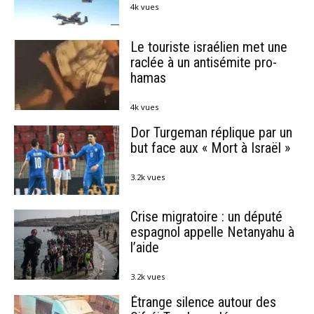
4k vues
Le touriste israélien met une
raclée à un antisémite pro-
hamas
4k vues
Dor Turgeman réplique par un
but face aux « Mort à Israël »
3.2k vues
Crise migratoire : un député
espagnol appelle Netanyahu à
l’aide
3.2k vues
Étrange silence autour des