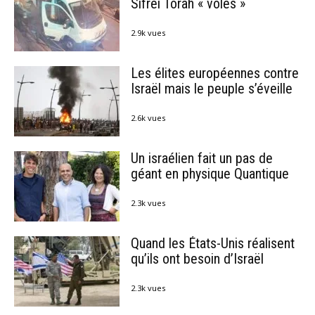
Sifréi Torah « volés »
2.9k vues
Les élites européennes contre
Israël mais le peuple s’éveille
2.6k vues
Un israélien fait un pas de
géant en physique Quantique
2.3k vues
Quand les États-Unis réalisent
qu’ils ont besoin d’Israël
2.3k vues