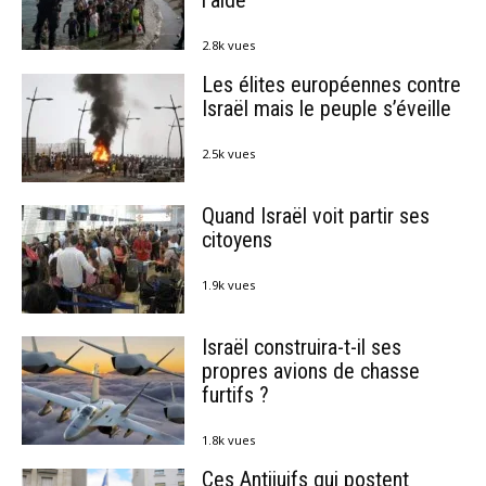
l’aide
2.8k vues
Les élites européennes contre
Israël mais le peuple s’éveille
2.5k vues
Quand Israël voit partir ses
citoyens
1.9k vues
Israël construira-t-il ses
propres avions de chasse
furtifs ?
1.8k vues
Ces Antijuifs qui postent