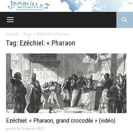
JForum
Accueil
Tags
Ezéchiel: « Pharaon
Tag: Ezéchiel: « Pharaon
Ezéchiel: « Pharaon, grand crocodile » (vidéo)
publié le 15 janvier 2021