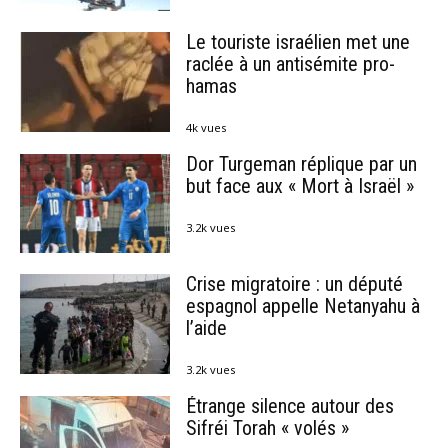
Le touriste israélien met une
raclée à un antisémite pro-
hamas
4k vues
Dor Turgeman réplique par un
but face aux « Mort à Israël »
3.2k vues
Crise migratoire : un député
espagnol appelle Netanyahu à
l’aide
3.2k vues
Étrange silence autour des
Sifréi Torah « volés »