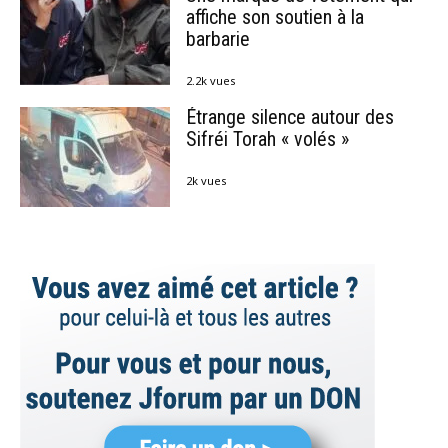
affiche son soutien à la
barbarie
2.2k vues
Étrange silence autour des
Sifréi Torah « volés »
2k vues