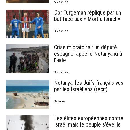
5.7k vues
Dor Turgeman réplique par un
but face aux « Mort à Israël »
3.2k vues
Crise migratoire : un député
espagnol appelle Netanyahu à
l’aide
3.2k vues
Netanya: les Juifs français vus
par les Israéliens (récit)
3k vues
Les élites européennes contre
Israël mais le peuple s’éveille