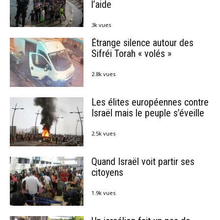
l’aide
3k vues
Étrange silence autour des
Sifréi Torah « volés »
2.8k vues
Les élites européennes contre
Israël mais le peuple s’éveille
2.5k vues
Quand Israël voit partir ses
citoyens
1.9k vues