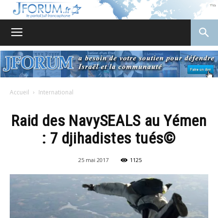
JForum
Accueil
International
Raid des NavySEALS au Yémen
: 7 djihadistes tués©
25 mai 2017
1125