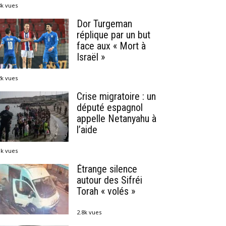
8k vues
Dor Turgeman
réplique par un but
face aux « Mort à
Israël »
2k vues
Crise migratoire : un
député espagnol
appelle Netanyahu à
l’aide
1k vues
Étrange silence
autour des Sifréi
Torah « volés »
2.8k vues