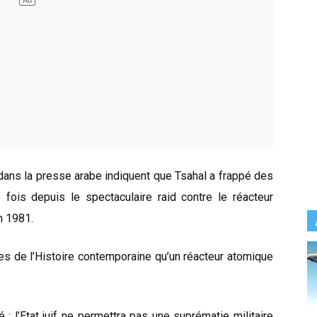
 dans la presse arabe indiquent que Tsahal a frappé des
 fois depuis le spectaculaire raid contre le réacteur
n 1981.
les de l’Histoire contemporaine qu’un réacteur atomique
é : l’Etat juif ne permettra pas une suprématie militaire