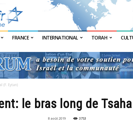
FRANCE
INTERNATIONAL
TORAH
CULT
JForum
 (F. Eytan)
nt: le bras long de Tsahal
8 août 2019
3753