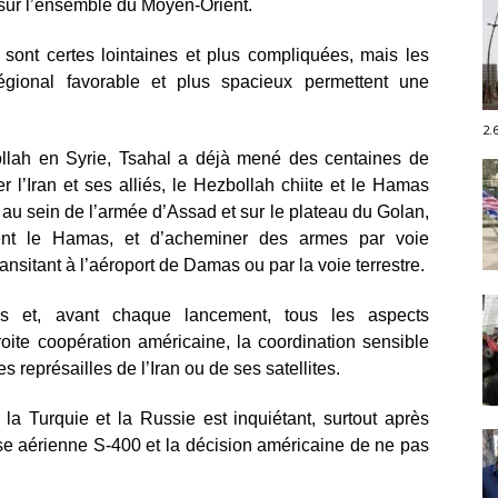
 sur l’ensemble du Moyen-Orient.
 sont certes lointaines et plus compliquées, mais les
gional favorable et plus spacieux permettent une
2.
bollah en Syrie, Tsahal a déjà mené des centaines de
l’Iran et ses alliés, le Hezbollah chiite et le Hamas
au sein de l’armée d’Assad et sur le plateau du Golan,
ement le Hamas, et d’acheminer des armes par voie
ansitant à l’aéroport de Damas ou par la voie terrestre.
és et, avant chaque lancement, tous les aspects
roite coopération américaine, la coordination sensible
 représailles de l’Iran ou de ses satellites.
la Turquie et la Russie est inquiétant, surtout après
se aérienne S-400 et la décision américaine de ne pas