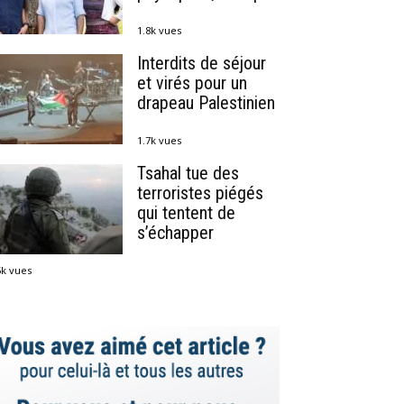
1.8k vues
Interdits de séjour
et virés pour un
drapeau Palestinien
1.7k vues
Tsahal tue des
terroristes piégés
qui tentent de
s’échapper
5k vues