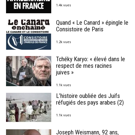
1.4k vues
Quand « Le Canard » épingle le
Consistoire de Paris
1.2k vues
Tchéky Karyo: « élevé dans le
respect de mes racines
juives »
1.1k vues
L’histoire oubliée des Juifs
réfugiés des pays arabes (2)
1.1k vues
Joseph Weismann, 92 ans,