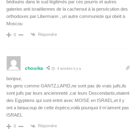
bédouins dans le sud légitimés par ces pourris et autres
gateries anti israéliennes de la cacherout à la persécution des
orthodoxes par Libermann , un autre communiste qui obéit à
Moscou
Répondre
0
chouika
4 années il y a
bonjour,
les gens comme GANTZ,LAPID,ne sont pas de vrais juifs,ils
sont juifs par leurs anciennneté ,car leurs Descendants,etaient
des Egyptiens qui sont entré avec MOISE en ISRAEL,et il y
ont a beaucoup de cette éspéce,voilà pourquoi il m’aiment pas
ISRAEL
Répondre
0