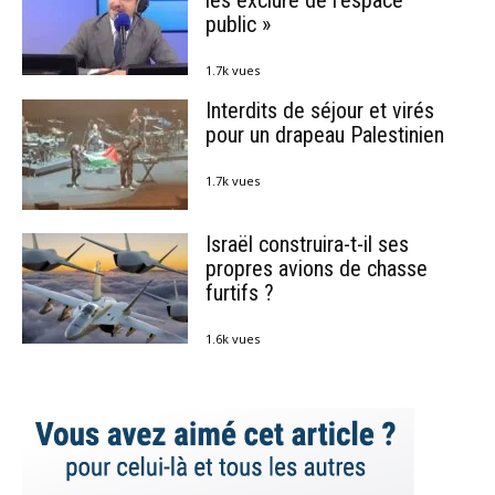
les exclure de l’espace
public »
1.7k vues
Interdits de séjour et virés
pour un drapeau Palestinien
1.7k vues
Israël construira-t-il ses
propres avions de chasse
furtifs ?
1.6k vues