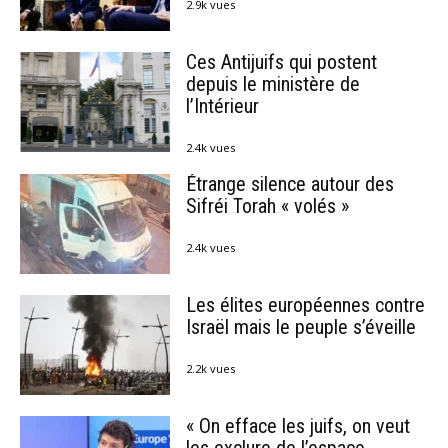
2.9k vues
Ces Antijuifs qui postent
depuis le ministère de
l’Intérieur
2.4k vues
Étrange silence autour des
Sifréi Torah « volés »
2.4k vues
Les élites européennes contre
Israël mais le peuple s’éveille
2.2k vues
« On efface les juifs, on veut