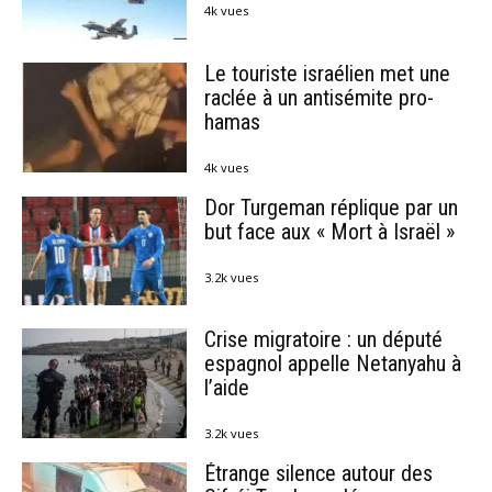
4k vues
Le touriste israélien met une
raclée à un antisémite pro-
hamas
4k vues
Dor Turgeman réplique par un
but face aux « Mort à Israël »
3.2k vues
Crise migratoire : un député
espagnol appelle Netanyahu à
l’aide
3.2k vues
Étrange silence autour des