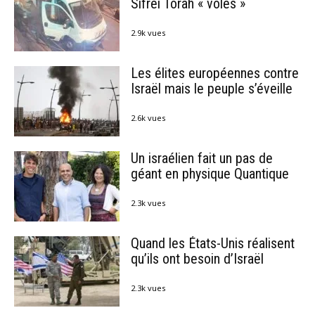
Sifréi Torah « volés »
2.9k vues
Les élites européennes contre
Israël mais le peuple s’éveille
2.6k vues
Un israélien fait un pas de
géant en physique Quantique
2.3k vues
Quand les États-Unis réalisent
qu’ils ont besoin d’Israël
2.3k vues