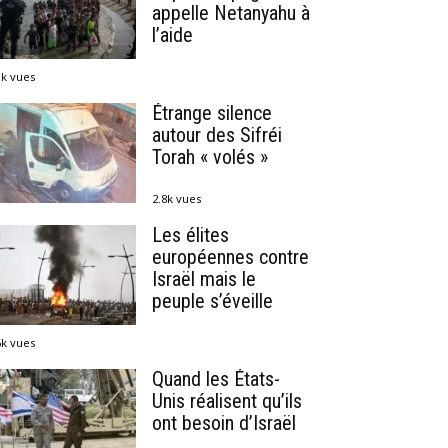
appelle Netanyahu à
l’aide
1k vues
Étrange silence
autour des Sifréi
Torah « volés »
2.8k vues
Les élites
européennes contre
Israël mais le
peuple s’éveille
6k vues
Quand les États-
Unis réalisent qu’ils
ont besoin d’Israël