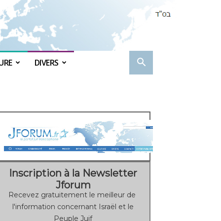
URE
DIVERS
Inscription à la Newsletter
Jforum
Recevez gratuitement le meilleur de
l'information concernant Israël et le
Peuple Juif