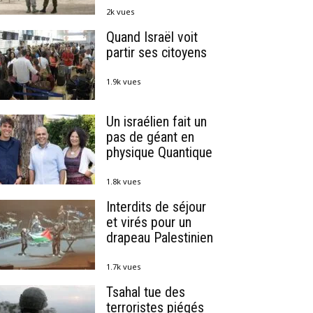
2k vues
Quand Israël voit
partir ses citoyens
1.9k vues
Un israélien fait un
pas de géant en
physique Quantique
1.8k vues
Interdits de séjour
et virés pour un
drapeau Palestinien
1.7k vues
Tsahal tue des
terroristes piégés