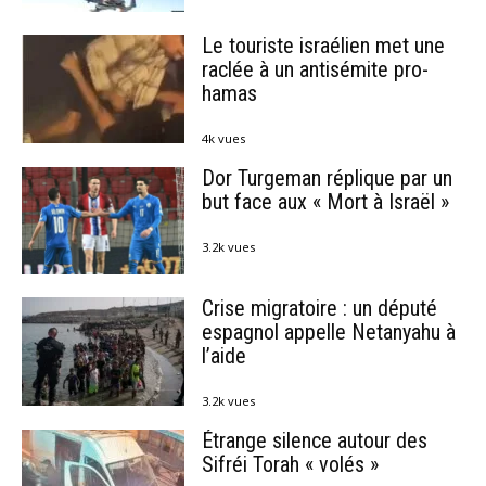
Le touriste israélien met une
raclée à un antisémite pro-
hamas
4k vues
Dor Turgeman réplique par un
but face aux « Mort à Israël »
3.2k vues
Crise migratoire : un député
espagnol appelle Netanyahu à
l’aide
3.2k vues
Étrange silence autour des
Sifréi Torah « volés »