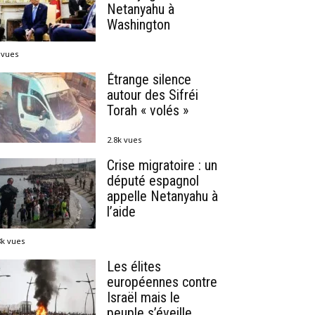
Netanyahu à
Washington
 vues
Étrange silence
autour des Sifréi
Torah « volés »
2.8k vues
Crise migratoire : un
député espagnol
appelle Netanyahu à
l’aide
8k vues
Les élites
européennes contre
Israël mais le
peuple s’éveille