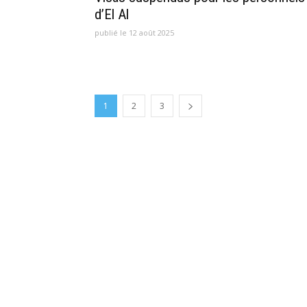
d’El Al
publié le 12 août 2025
1
2
3