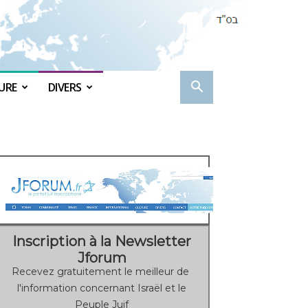
URE
DIVERS
Inscription à la Newsletter
Jforum
Recevez gratuitement le meilleur de
l'information concernant Israël et le
Peuple Juif