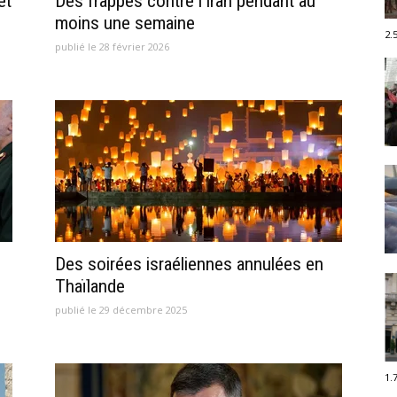
et
Des frappes contre l’Iran pendant au
moins une semaine
2.
publié le 28 février 2026
Des soirées israéliennes annulées en
Thaïlande
publié le 29 décembre 2025
1.