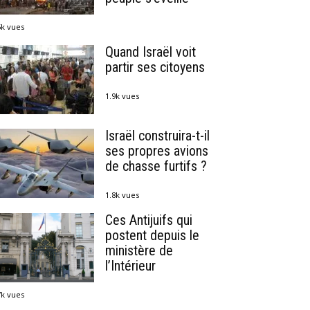
5k vues
Quand Israël voit
partir ses citoyens
1.9k vues
Israël construira-t-il
ses propres avions
de chasse furtifs ?
1.8k vues
Ces Antijuifs qui
postent depuis le
ministère de
l’Intérieur
7k vues