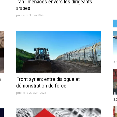
Iran : menaces envers les dirigeants
arabes
publié le 3 mai 2026
3.
n
Front syrien; entre dialogue et
démonstration de force
publié le 22 avril 2026
3.