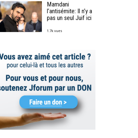
Mamdani
l’antisémite: Il n’y a
pas un seul Juif ici
1.7k vues