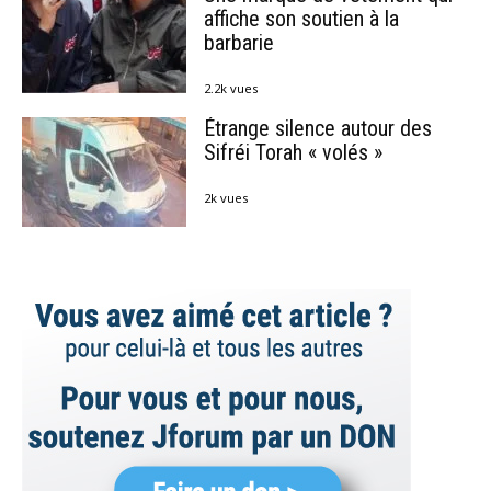
affiche son soutien à la
barbarie
2.2k vues
Étrange silence autour des
Sifréi Torah « volés »
2k vues