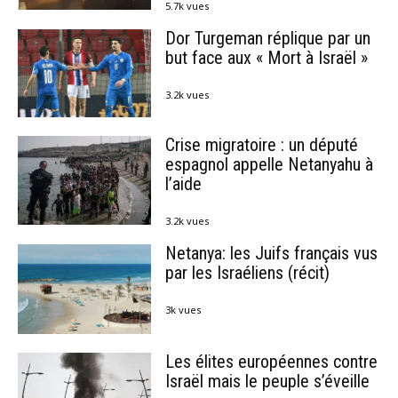
5.7k vues
Dor Turgeman réplique par un
but face aux « Mort à Israël »
3.2k vues
Crise migratoire : un député
espagnol appelle Netanyahu à
l’aide
3.2k vues
Netanya: les Juifs français vus
par les Israéliens (récit)
3k vues
Les élites européennes contre
Israël mais le peuple s’éveille