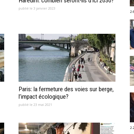
Haredim: combien seront-ils d’ici 2030?
publié le 3 janvier 2023
2.
Paris: la fermeture des voies sur berge,
l’impact écologique?
publié le 23 mai 2021
2.