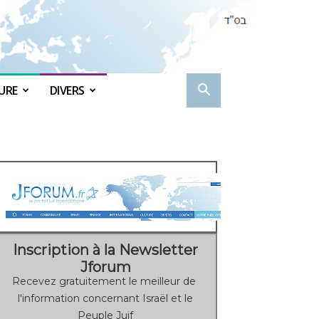
URE
DIVERS
Inscription à la Newsletter
Jforum
Recevez gratuitement le meilleur de
l'information concernant Israël et le
Peuple Juif