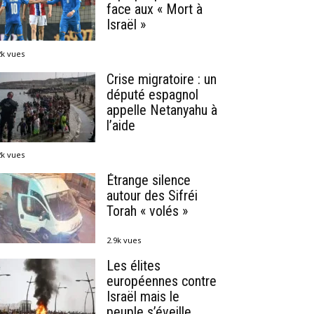
face aux « Mort à
Israël »
2k vues
Crise migratoire : un
député espagnol
appelle Netanyahu à
l’aide
2k vues
Étrange silence
autour des Sifréi
Torah « volés »
2.9k vues
Les élites
européennes contre
Israël mais le
peuple s’éveille