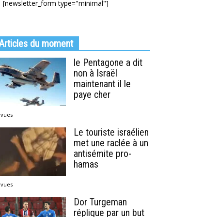
[newsletter_form type="minimal"]
Articles du moment
le Pentagone a dit
non à Israël
maintenant il le
paye cher
 vues
Le touriste israélien
met une raclée à un
antisémite pro-
hamas
 vues
Dor Turgeman
réplique par un but