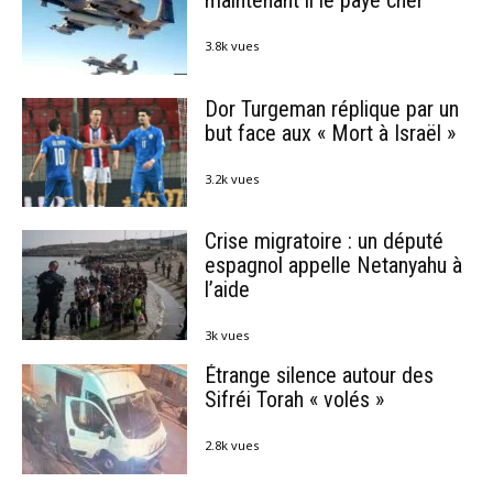
maintenant il le paye cher
3.8k vues
Dor Turgeman réplique par un
but face aux « Mort à Israël »
3.2k vues
Crise migratoire : un député
espagnol appelle Netanyahu à
l’aide
3k vues
Étrange silence autour des
Sifréi Torah « volés »
2.8k vues