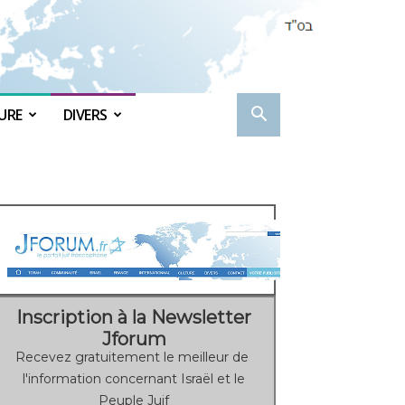
URE
DIVERS
Inscription à la Newsletter
Jforum
Recevez gratuitement le meilleur de
l'information concernant Israël et le
Peuple Juif