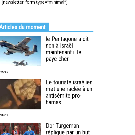
[newsletter_form type="minimal"]
Articles du moment
le Pentagone a dit
non à Israël
maintenant il le
paye cher
 vues
Le touriste israélien
met une raclée à un
antisémite pro-
hamas
 vues
Dor Turgeman
réplique par un but