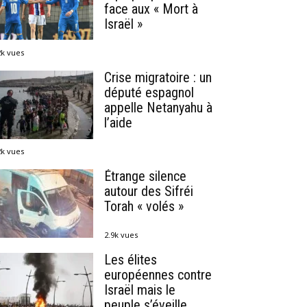
face aux « Mort à
Israël »
2k vues
Crise migratoire : un
député espagnol
appelle Netanyahu à
l’aide
2k vues
Étrange silence
autour des Sifréi
Torah « volés »
2.9k vues
Les élites
européennes contre
Israël mais le
peuple s’éveille